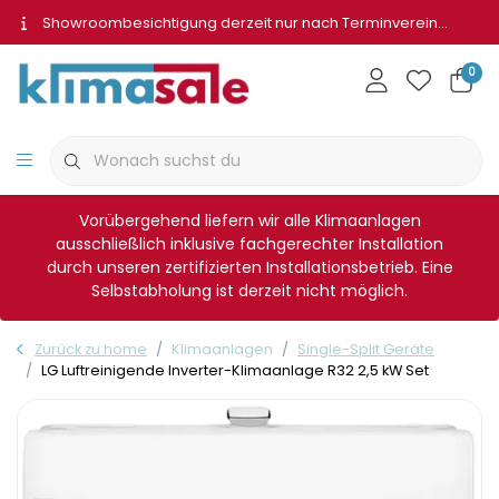
Showroombesichtigung derzeit nur nach Terminvereinbarung
0
Vorübergehend liefern wir alle Klimaanlagen
ausschließlich inklusive fachgerechter Installation
durch unseren zertifizierten Installationsbetrieb. Eine
Selbstabholung ist derzeit nicht möglich.
Zurück zu home
Klimaanlagen
Single-Split Geräte
LG Luftreinigende Inverter-Klimaanlage R32 2,5 kW Set