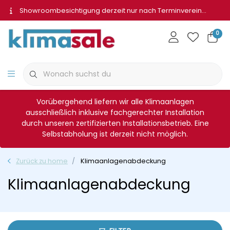
Showroombesichtigung derzeit nur nach Terminvereinbarung
0
Vorübergehend liefern wir alle Klimaanlagen
ausschließlich inklusive fachgerechter Installation
durch unseren zertifizierten Installationsbetrieb. Eine
Selbstabholung ist derzeit nicht möglich.
Zurück zu home
Klimaanlagenabdeckung
Klimaanlagenabdeckung