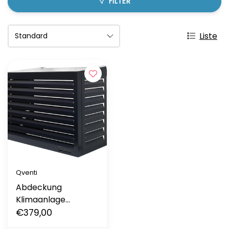
FILTER
Liste
Qventi
Abdeckung
Klimaanlage
schwarz
€379,00