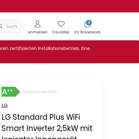
0
Klimaanlagenabdeckung
Showroom
Wartungen
Bl
anmelden
Favorites
Ihr Warenkorb
n zertifizierten Installationsbetrieb. Eine
Produktdatenblatt
LG
LG Standard Plus WiFi
Smart Inverter 2,5kW mit