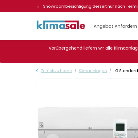
Showroombesichtigung derzeit nur nach Term
Angebot Anfordern
Vorübergehend liefern wir alle Klimaanlage
Zurück zu home
Klimaanlagen
LG Standard 