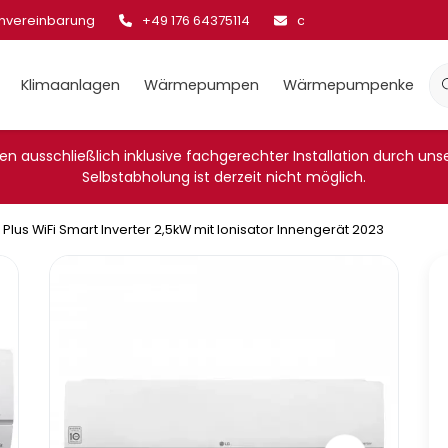
invereinbarung
+49 176 64375114
cool@klima-sale.de
Klimaanlagen
Wärmepumpen
Wärmepumpenkessel
n ausschließlich inklusive fachgerechter Installation durch unsere
Selbstabholung ist derzeit nicht möglich.
Plus WiFi Smart Inverter 2,5kW mit Ionisator Innengerät 2023