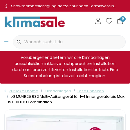
Showroombesichtigung derzeit nur nach Terminvereinbarung
0
Vorübergehend liefern wir alle Klimaanlagen
ausschließlich inklusive fachgerechter Installation
durch unseren zertifizierten Installationsbetrieb. Eine
Selbstabholung ist derzeit nicht möglich.
Zurück zu home
Klimaanlagen
Lose Einheiten
LG MU4R25 R32 Multi-Außengerät für 1-4 Innengeräte bis Max.
39.000 BTU Kombination