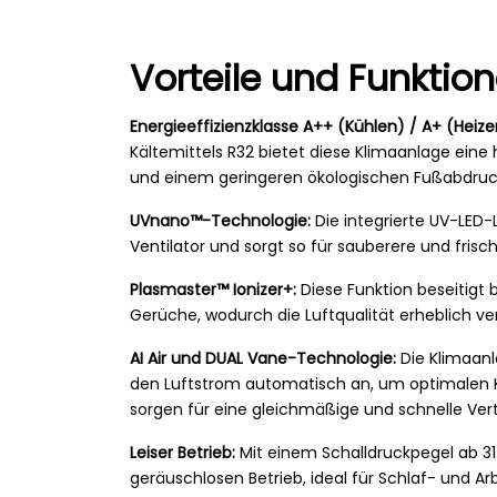
Vorteile und Funktio
Energieeffizienzklasse A++ (Kühlen) / A+ (Heize
Kältemittels R32 bietet diese Klimaanlage eine 
und einem geringeren ökologischen Fußabdruck
UVnano™-Technologie:
Die integrierte UV-LED-
Ventilator und sorgt so für sauberere und frisc
Plasmaster™ Ionizer+:
Diese Funktion beseitigt 
Gerüche, wodurch die Luftqualität erheblich ver
AI Air und DUAL Vane-Technologie:
Die Klimaanl
den Luftstrom automatisch an, um optimalen K
sorgen für eine gleichmäßige und schnelle Ver
Leiser Betrieb:
Mit einem Schalldruckpegel ab 31
geräuschlosen Betrieb, ideal für Schlaf- und A