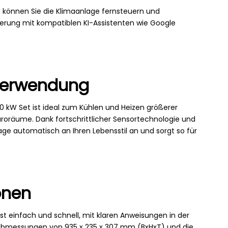
p können Sie die Klimaanlage fernsteuern und
erung mit kompatiblen KI-Assistenten wie Google
erwendung
,0 kW Set ist ideal zum Kühlen und Heizen größerer
räume. Dank fortschrittlicher Sensortechnologie und
lage automatisch an Ihren Lebensstil an und sorgt so für
onen
 ist einfach und schnell, mit klaren Anweisungen in der
t Abmessungen von 935 x 235 x 307 mm (BxHxT) und die