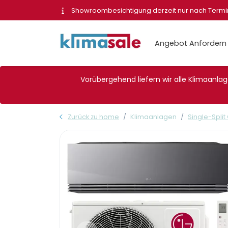
Showroombesichtigung derzeit nur nach Term
Angebot Anfordern
Vorübergehend liefern wir alle Klimaanlage
Zurück zu home
Klimaanlagen
Single-Split