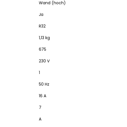
Wand (hoch)
Ja
R32
1,13 kg
675
230 V
1
50 Hz
16 A
7
A