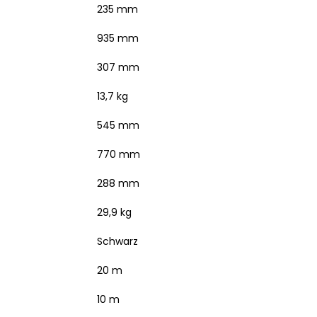
235 mm
935 mm
307 mm
13,7 kg
545 mm
770 mm
288 mm
29,9 kg
Schwarz
20 m
10 m