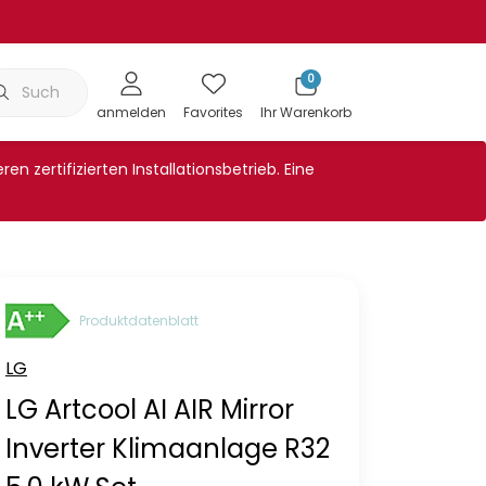
0
Klimaanlagenabdeckung
Showroom
Wartungen
Bl
anmelden
Favorites
Ihr Warenkorb
n zertifizierten Installationsbetrieb. Eine
Produktdatenblatt
LG
LG Artcool AI AIR Mirror
Inverter Klimaanlage R32