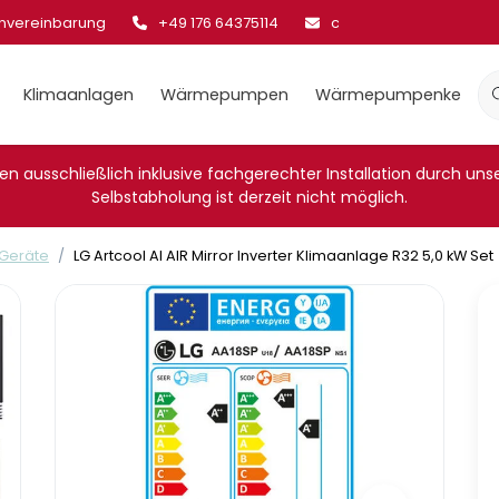
invereinbarung
+49 176 64375114
cool@klima-sale.de
Klimaanlagen
Wärmepumpen
Wärmepumpenkessel
n ausschließlich inklusive fachgerechter Installation durch unsere
Selbstabholung ist derzeit nicht möglich.
 Geräte
LG Artcool AI AIR Mirror Inverter Klimaanlage R32 5,0 kW Set