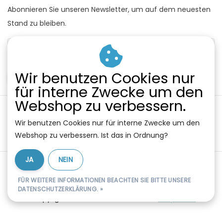
Abonnieren Sie unseren Newsletter, um auf dem neuesten
Stand zu bleiben.
Wir benutzen Cookies nur
ABONNIEREN
für interne Zwecke um den
Webshop zu verbessern.
Wir benutzen Cookies nur für interne Zwecke um den
Webshop zu verbessern. Ist das in Ordnung?
JA
NEIN
Allgemeine Geschäftsbedingungen
|
Widerrufsbelehrung
|
Datenschutz
|
RSS Feed
FÜR WEITERE INFORMATIONEN BEACHTEN SIE BITTE UNSERE
DATENSCHUTZERKLÄRUNG. »
© Copyright 2026 - Klimasale | Realisatie
InStijl Media