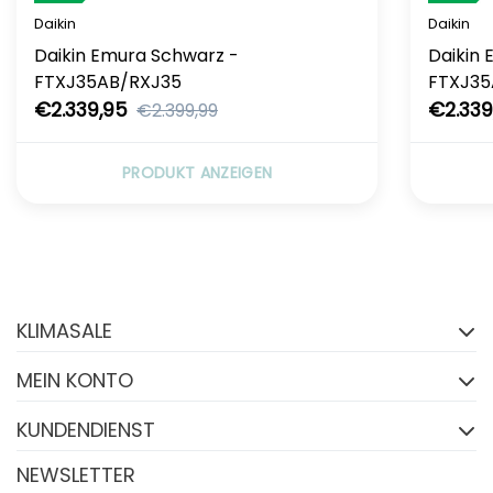
Daikin
Daikin
Daikin Emura Schwarz -
Daikin 
FTXJ35AB/RXJ35
FTXJ35
€2.339,95
€2.339
€2.399,99
PRODUKT ANZEIGEN
Folgen Sie uns auf
Facebook
KLIMASALE
FACEBOOK
MEIN KONTO
KUNDENDIENST
NEWSLETTER