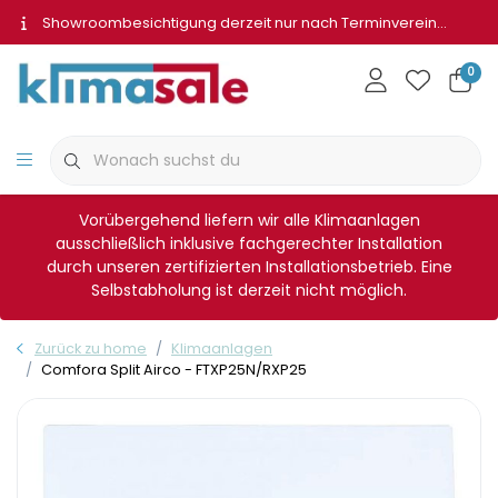
Showroombesichtigung derzeit nur nach Terminvereinbarung
0
Vorübergehend liefern wir alle Klimaanlagen
ausschließlich inklusive fachgerechter Installation
durch unseren zertifizierten Installationsbetrieb. Eine
Selbstabholung ist derzeit nicht möglich.
Zurück zu home
Klimaanlagen
Comfora Split Airco - FTXP25N/RXP25