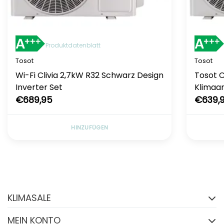
Produktdatenblatt
Tosot
Tosot
Wi-Fi Clivia 2,7kW R32 Schwarz Design
Tosot C
Inverter Set
Klimaan
€689,95
€639,
HINZUFÜGEN
Folgen Sie uns auf
Facebook
KLIMASALE
FACEBOOK
MEIN KONTO