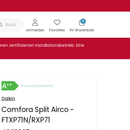
0
Klimaanlagenabdeckung
Showroom
Wartungen
Bl
anmelden
Favorites
Ihr Warenkorb
n zertifizierten Installationsbetrieb. Eine
Produktdatenblatt
Daikin
Comfora Split Airco -
FTXP71N/RXP71