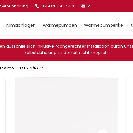
invereinbarung
+49 176 64375114
cool@klima-sale.de
Klimaanlagen
Wärmepumpen
Wärmepumpenkessel
n ausschließlich inklusive fachgerechter Installation durch unsere
Selbstabholung ist derzeit nicht möglich.
t Airco - FTXP71N/RXP71