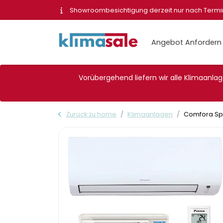
Showroombesichtigung derzeit nur nach Term
Angebot Anfordern
Vorübergehend liefern wir alle Klimaanlage
Zurück zu home
Klimaanlagen
Comfora Spli