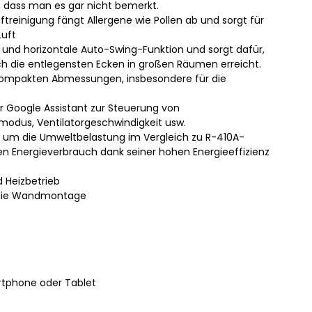
e, dass man es gar nicht bemerkt.
Luftreinigung fängt Allergene wie Pollen ab und sorgt für
Luft
 und horizontale Auto-Swing-Funktion und sorgt dafür,
h die entlegensten Ecken in großen Räumen erreicht.
 kompakten Abmessungen, insbesondere für die
 Google Assistant zur Steuerung von
smodus, Ventilatorgeschwindigkeit usw.
t, um die Umweltbelastung im Vergleich zu R-410A-
n Energieverbrauch dank seiner hohen Energieeffizienz
d Heizbetrieb
r die Wandmontage
artphone oder Tablet